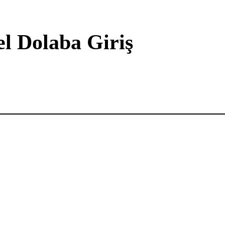
el Dolaba Giriş