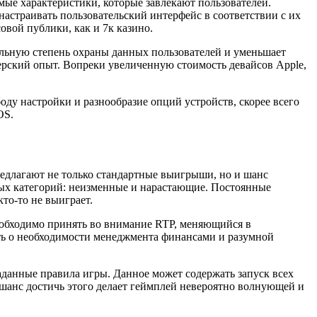
мые характеристики, которые завлекают пользователей.
настраивать пользовательский интерфейс в соответствии с их
овой публики, как и 7к казино.
ельную степень охраны данных пользователей и уменьшает
ерский опыт. Вопреки увеличенную стоимость девайсов Apple,
ду настройки и разнообразие опций устройств, скорее всего
OS.
едлагают не только стандартные выигрыши, но и шанс
ых категорий: неизменные и нарастающие. Постоянные
то-то не выиграет.
обходимо принять во внимание RTP, меняющийся в
вать о необходимости менеджмента финансами и разумной
аданные правила игры. Данное может содержать запуск всех
а шанс достичь этого делает геймплей невероятно волнующей и