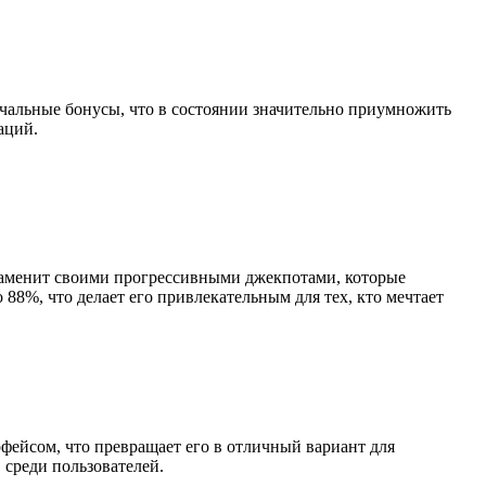
чальные бонусы, что в состоянии значительно приумножить
аций.
аменит своими прогрессивными джекпотами, которые
88%, что делает его привлекательным для тех, кто мечтает
фейсом, что превращает его в отличный вариант для
в среди пользователей.