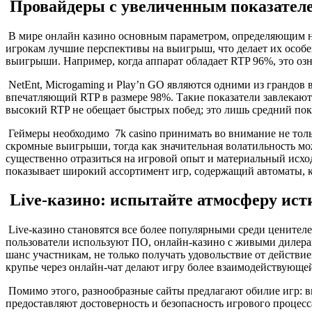
Провайдеры с увеличенным показателе
В мире онлайн казино основным параметром, определяющим на
игрокам лучшие перспективы на выигрыш, что делает их особен
выигрыши. Например, когда аппарат обладает RTP 96%, это озна
NetEnt, Microgaming и Play’n GO являются одними из грандов в
впечатляющий RTP в размере 98%. Такие показатели завлекают
высокий RTP не обещает быстрых побед; это лишь средний пок
Геймеры необходимо 7k casino принимать во внимание не толь
скромные выигрыши, тогда как значительная волатильность м
существенно отразиться на игровой опыт и материальный исхо
показывает широкий ассортимент игр, содержащий автоматы, к
Live-казино: испытайте атмосферу ист
Live-казино становятся все более популярными среди ценителе
пользователи используют ПО, онлайн-казино с живыми дилера
шанс участникам, не только получать удовольствие от действи
крупье через онлайн-чат делают игру более взаимодействующе
Помимо этого, разнообразные сайты предлагают обилие игр: вк
предоставляют достоверность и безопасность игрового процес