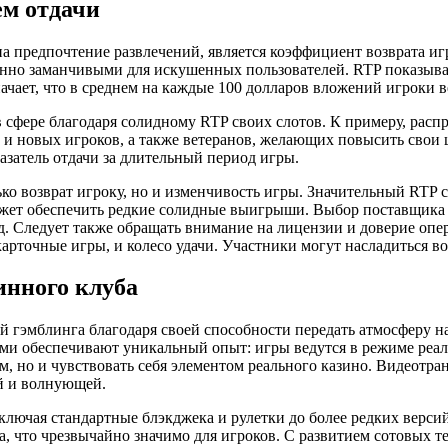
м отдачи
 предпочтение развлечений, является коэффициент возврата иг
но заманчивыми для искушенных пользователей. RTP показывает 
чает, что в среднем на каждые 100 долларов вложений игроки вер
 сфере благодаря солидному RTP своих слотов. К примеру, распр
 и новых игроков, а также ветеранов, желающих повысить свои 
азатель отдачи за длительный период игры.
ко возврат игроку, но и изменчивость игры. Значительный RTP 
ожет обеспечить редкие солидные выигрыши. Выбор поставщика
д. Следует также обращать внимание на лицензии и доверие опе
арточные игры, и колесо удачи. Участники могут насладиться в
инного клуба
й гэмблинга благодаря своей способности передать атмосферу н
ми обеспечивают уникальный опыт: игры ведутся в режиме реал
ем, но и чувствовать себя элементом реального казино. Видеот
й и волнующей.
лючая стандартные блэкджека и рулетки до более редких версий
са, что чрезвычайно значимо для игроков. С развитием сотовых 