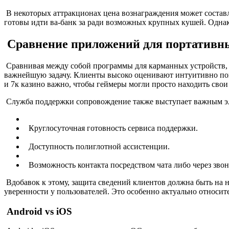
В некоторых аттракционах цена вознаграждения может составл
готовы идти ва-банк за ради возможных крупных кушей. Однак
Сравнение приложений для портативны
Сравнивая между собой программы для карманных устройств, 
важнейшую задачу. Клиенты высоко оценивают интуитивно пон
и 7к казино важно, чтобы геймеры могли просто находить сво
Служба поддержки сопровождение также выступает важным эле
Круглосуточная готовность сервиса поддержки.
Доступность полиглотной ассистенции.
Возможность контакта посредством чата либо через зво
Вдобавок к этому, защита сведений клиентов должна быть н
уверенности у пользователей. Это особенно актуально относит
Android vs iOS