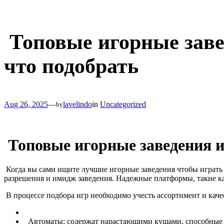
Skip
to
content
Топовые игорные завед
что подобрать
Aug 26, 2025
—
lavelindo
in
Uncategorized
by
Топовые игорные заведения и 
Когда вы сами ищите лучшие игорные заведения чтобы играть 
разрешения и имидж заведения. Надежные платформы, такие как
В процессе подбора игр необходимо учесть ассортимент и ка
Автоматы: содержат нарастающими кушами, способные с