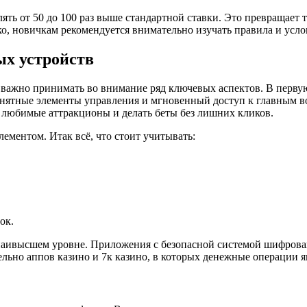
ять от 50 до 100 раз выше стандартной ставки. Это превращает
о, новичкам рекомендуется внимательно изучать правила и услов
х устройств
важно принимать во внимание ряд ключевых аспектов. В первую 
ятные элементы управления и мгновенный доступ к главным во
и любимые аттракционы и делать беты без лишних кликов.
ментом. Итак всё, что стоит учитывать:
нок.
а наивысшем уровне. Приложения с безопасной системой шифро
ельно аппов казино и 7к казино, в которых денежные операции 