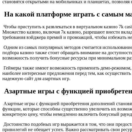
становятся открытыми на мобильниках и планшетах, позволяя 
На какой платформе играть с самым м
Чтобы приступить к развлекаться в виртуальном казино 7k cas
Множество казино, включая 7к казино, разрешают внести вклад
требования вэйджера премий и промоакций, чтобы избежать н
Одним из самых популярных методов считается использование
подбора казино также стоит обращать внимание на доступност
возможность получить бонусные ресурсы при минимальном раз
Геймеры также имеют возможность применить демо-режимом, ч
наиболее интересные предложения перед тем, как осуществить 
надежную сайт для азартных игр.
Азартные игры с функцией приобретен
Азартные игры с функцией приобретения дополнений становятс
функции, которые способны существенно увеличить их возмож
конкретную цену, чтобы немедленно включить бонусный раунд
Достоинство подобных игр выражается в том, что они предост
привилегий не обещает успех. Важно рассматривать свои ресу