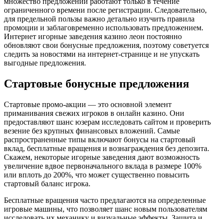
множество предложений работают только в течение
ограниченного времени после регистрации. Следовательно,
для предельной пользы важно детально изучить правила
промоции и заблаговременно использовать предложением.
Интернет игорные заведения казино леон постоянно
обновляют свои бонусные предложения, поэтому советуется
следить за новостями на интернет-странице и не упускать
выгодные предложения.
Стартовые бонусные предложения
Стартовые промо-акции — это основной элемент
приманивания свежих игроков в онлайн казино. Они
предоставляют шанс юзерам исследовать сайтом и проверить
везение без крупных финансовых вложений. Самые
распространенные типы включают бонусы на стартовый
вклад, бесплатные вращения и вознаграждения без депозита.
Скажем, некоторые игорные заведения дают возможность
увеличение вдвое первоначального вклада в размере 100%
или вплоть до 200%, что может существенно повысить
стартовый баланс игрока.
Бесплатные вращения часто предлагаются на определенные
игровые машины, что позволяет шанс новым пользователям
исследовать их механику и визуальные эффекты. Защита и