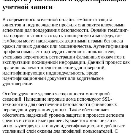
учетной записи
В современного вселенной онлайн-гемблинга защита
клиентов и подтверждение профиля становятся ключевыми
аспектами для поддержания безопасности. Онлайн гэмблинг-
платформы пытаются создать защищённую атмосферу, где
гэмблеры могут наслаждаться азартными играми без риска
кражи личных данных или мошенничества. Аутентификация
профиля помогает подтвердить личность пользователя,
уменьшая вероятность регистрации фальшивых аккаунтов и
эксплуатации похищенной информации. Данный процесс как
правило включает предоставление удостоверений,
идентифицирующих индивидуальность, вроде
идентификационный документ или водительское
удостоверение.
Особое уделение уделяется сохранности монетарной
сведений. Нынешние игровые дома используют SSL-
технологию для обеспечения безопасности финансовых
переводов и удержания данных. Такое обеспечивает
обеспечить надежный уровень защиты в процессе депозита
средств и снятии выигрышей. Кроме того многие сайты
используют двухфакторную идентификацию, что добавляет
усиленный слой охраны для профилей пользователей. С