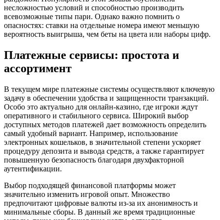
несложностью условий и способностью производить
всевозможные типы пари. Однако важно помнить о
опасностях: ставки на отдельные номера имеют меньшую
вероятность выигрыша, чем беты на цвета или наборы цифр.
Платежные сервисы: простота и
ассортимент
В текущем мире платежные системы осуществляют ключевую
задачу в обеспечении удобства и защищенности транзакций.
Особо это актуально для онлайн-казино, где игроки ждут
оперативного и стабильного сервиса. Широкий выбор
доступных методов платежей дает возможность определить
самый удобный вариант. Например, использование
электронных кошельков, в значительной степени ускоряет
процедуру депозита и вывода средств, а также гарантирует
повышенную безопасность благодаря двухфакторной
аутентификации.
Выбор подходящей финансовой платформы может
значительно изменить игровой опыт. Множество
предпочитают цифровые валюты из-за их анонимность и
минимальные сборы. В данный же время традиционные