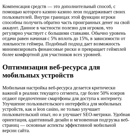
Компенсация средств — это дополнительный способ, с
помощью которого казино казино леон поддерживает своих
пользователей. Внутри границах этой функции игроки
способны получить обратно часть проигранных денег на свой
аккаунт. Данное в частности полезно для игроков, что
регулярно участвует с большими ставками. Обычно уровень
отдачи равен начиная с 5% вплоть до 15%, в зависимости от
лояльности геймера. Подобный подход дает возможность
минимизировать финансовые риски и превращает геймплей
более комфортной для участников всех уровней.
Оптимизация веб-ресурса для
мобильных устройств
Мобильная настройка веб-ресурса делается критически
важной в реалиях текущего сегмента, где более 50% юзеров
отдают предпочтение смартфоны для доступа к интернету.
Улучшение пользовательского интерфейса для мобильных
устройств, как и leon casino, не только улучшает
пользовательский опыт, но и улучшает SEO-метрики. Удобная
ориентация, адаптивный дизайн и мгновенная подгрузка веб-
страниц — основные аспекты эффективной мобильной
версии сайта.