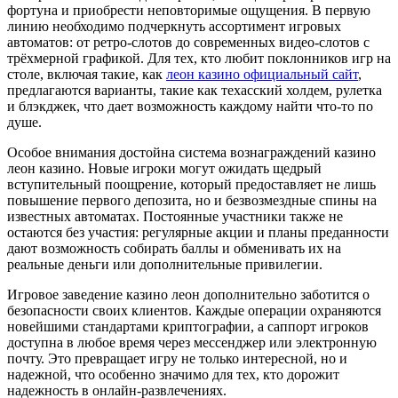
фортуна и приобрести неповторимые ощущения. В первую
линию необходимо подчеркнуть ассортимент игровых
автоматов: от ретро-слотов до современных видео-слотов с
трёхмерной графикой. Для тех, кто любит поклонников игр на
столе, включая такие, как
леон казино официальный сайт
,
предлагаются варианты, такие как техасский холдем, рулетка
и блэкджек, что дает возможность каждому найти что-то по
душе.
Особое внимания достойна система вознаграждений казино
леон казино. Новые игроки могут ожидать щедрый
вступительный поощрение, который предоставляет не лишь
повышение первого депозита, но и безвозмездные спины на
известных автоматах. Постоянные участники также не
остаются без участия: регулярные акции и планы преданности
дают возможность собирать баллы и обменивать их на
реальные деньги или дополнительные привилегии.
Игровое заведение казино леон дополнительно заботится о
безопасности своих клиентов. Каждые операции охраняются
новейшими стандартами криптографии, а саппорт игроков
доступна в любое время через мессенджер или электронную
почту. Это превращает игру не только интересной, но и
надежной, что особенно значимо для тех, кто дорожит
надежность в онлайн-развлечениях.