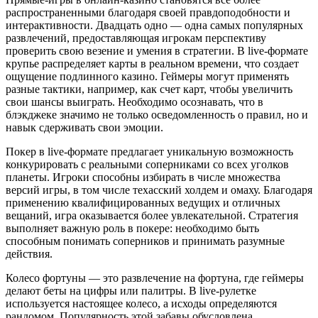
распространенными благодаря своей правдоподобности и
интерактивности. Двадцать одно — одна самых популярных
развлечений, предоставляющая игрокам перспективу
проверить свою везение и умения в стратегии. В live-формате
крупье распределяет карты в реальном времени, что создает
ощущение подлинного казино. Геймеры могут применять
разные тактики, например, как счет карт, чтобы увеличить
свои шансы выиграть. Необходимо осознавать, что в
блэкджеке значимо не только осведомленность о правил, но и
навык сдерживать свои эмоции.
Покер в live-формате предлагает уникальную возможность
конкурировать с реальными соперниками со всех уголков
планеты. Игроки способны избирать в числе множества
версий игры, в том числе техасский холдем и омаху. Благодаря
применению квалифицированных ведущих и отличных
вещаний, игра оказывается более увлекательной. Стратегия
выполняет важную роль в покере: необходимо быть
способным понимать соперников и принимать разумные
действия.
Колесо фортуны — это развлечение на фортуна, где геймеры
делают беты на цифры или палитры. В live-рулетке
используется настоящее колесо, а исходы определяются
рандомом. Популярность этой забавы обусловлена