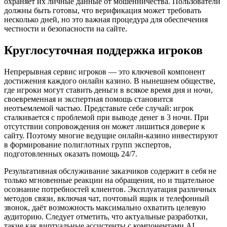
охраняет их личные данные от мошенничества. Пользователи
должны быть готовы, что верификация может требовать
несколько дней, но это важная процедура для обеспечения
честности и безопасности на сайте.
Круглосуточная поддержка игроков
Непрерывная сервис игроков — это ключевой компонент
достижения каждого онлайн казино. В нынешнем обществе,
где игроки могут ставить деньги в всякое время дня и ночи,
своевременная и экспертная помощь становится
неотъемлемой частью. Представьте себе случай: игрок
сталкивается с проблемой при выводе денег в 3 ночи. При
отсутствии сопровождения он может лишиться доверие к
сайту. Поэтому многие ведущие онлайн-казино инвестируют
в формирование полиглотных групп экспертов,
подготовленных оказать помощь 24/7.
Результативная обслуживание заказчиков содержит в себя не
только мгновенные реакции на обращения, но и тщательное
осознание потребностей клиентов. Эксплуатация различных
методов связи, включая чат, почтовый ящик и телефонный
звонок, даёт возможность максимально охватить целевую
аудиторию. Следует отметить, что актуальные разработки,
такие как виртуальные ассистенты с компонентами AI,