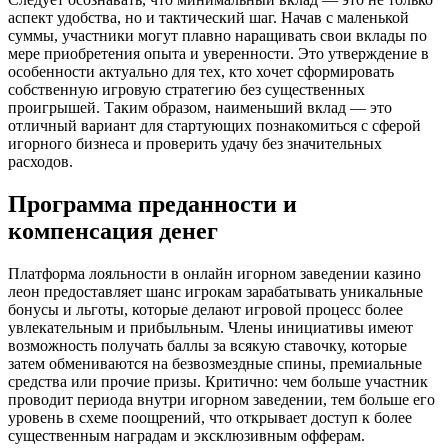
аспект удобства, но и тактический шаг. Начав с маленькой
суммы, участники могут плавно наращивать свои вклады по
мере приобретения опыта и уверенности. Это утверждение в
особенности актуально для тех, кто хочет сформировать
собственную игровую стратегию без существенных
проигрышей. Таким образом, наименьший вклад — это
отличный вариант для стартующих познакомиться с сферой
игорного бизнеса и проверить удачу без значительных
расходов.
Программа преданности и
компенсация денег
Платформа лояльности в онлайн игорном заведении казино
леон предоставляет шанс игрокам зарабатывать уникальные
бонусы и льготы, которые делают игровой процесс более
увлекательным и прибыльным. Члены инициативы имеют
возможность получать баллы за всякую ставочку, которые
затем обмениваются на безвозмездные спины, премиальные
средства или прочие призы. Критично: чем больше участник
проводит периода внутри игорном заведении, тем больше его
уровень в схеме поощрений, что открывает доступ к более
существенным наградам и эксклюзивным офферам.