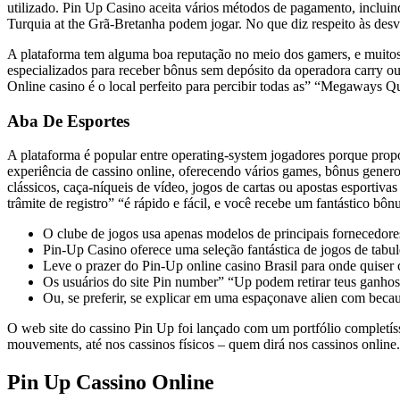
utilizado. Pin Up Casino aceita vários métodos de pagamento, incluindo
Turquia at the Grã-Bretanha podem jogar. No que diz respeito às desv
A plataforma tem alguma boa reputação no meio dos gamers, e muitos u
especializados para receber bônus sem depósito da operadora carry ou
Online casino é o local perfeito para percibir todas as” “Megaways
Aba De Esportes
A plataforma é popular entre operating-system jogadores porque propo
experiência de cassino online, oferecendo vários games, bônus genero
clássicos, caça-níqueis de vídeo, jogos de cartas ou apostas esportiv
trâmite de registro” “é rápido e fácil, e você recebe um fantástico bôn
O clube de jogos usa apenas modelos de principais fornecedores 
Pin-Up Casino oferece uma seleção fantástica de jogos de tabu
Leve o prazer do Pin-Up online casino Brasil para onde quiser 
Os usuários do site Pin number” “Up podem retirar teus ganhos p
Ou, se preferir, se explicar em uma espaçonave alien com becau
O web site do cassino Pin Up foi lançado com um portfólio completíss
mouvements, até nos cassinos físicos – quem dirá nos cassinos online
Pin Up Cassino Online