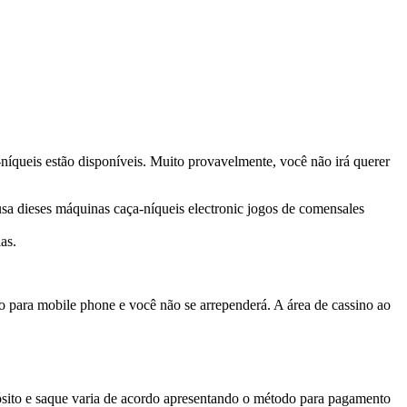
-níqueis estão disponíveis. Muito provavelmente, você não irá querer
sa dieses máquinas caça-níqueis electronic jogos de comensales
as.
o para mobile phone e você não se arrependerá. A área de cassino ao
pósito e saque varia de acordo apresentando o método para pagamento