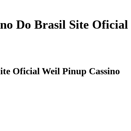
o Do Brasil Site Oficial
te Oficial Weil Pinup Cassino