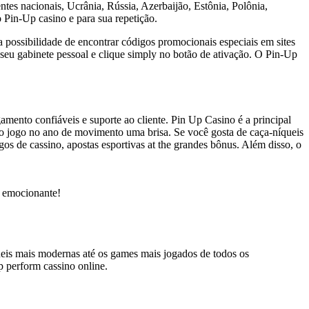
entes nacionais, Ucrânia, Rússia, Azerbaijão, Estônia, Polônia,
 Pin-Up casino e para sua repetição.
 possibilidade de encontrar códigos promocionais especiais em sites
 seu gabinete pessoal e clique simply no botão de ativação. O Pin-Up
mento confiáveis e suporte ao cliente. Pin Up Casino é a principal
o o jogo no ano de movimento uma brisa. Se você gosta de caça-níqueis
gos de cassino, apostas esportivas at the grandes bônus. Além disso, o
m emocionante!
queis mais modernas até os games mais jogados de todos os
p perform cassino online.