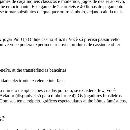
ames de caça-níqueis clássicos e modernos, jogos de dealer ao vivo,
 the emocionante. Este game de 5 carretéis e 40 linhas de pagamento
 tornar substitutos de qualquer outro símbolo, dejando ainda mais
w jogar Pin-Up Online casino Brazil? Você só precisa passar vello
m breve você poderá experimentar novos produtos de cassino e obter
nePe, at the transferências bancárias.
dade electronic excelente interface.
 número de aplicações criadas por rato, se exceder a few, você
ador (disponível só para dinheiro real). Os jogadores brasileiros
Com seu tema egípcio, gráficos espetaculares at the bônus fantásticos,
s?