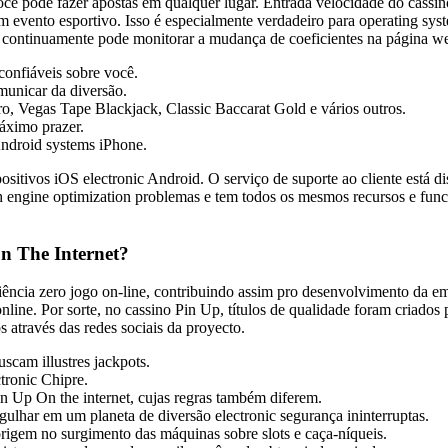
 você pode fazer apostas em qualquer lugar. Entrada velocidade do cassi
evento esportivo. Isso é especialmente verdadeiro para operating syst
 continuamente pode monitorar a mudança de coeficientes na página wei
nfiáveis ​​sobre você.
municar da diversão.
o, Vegas Tape Blackjack, Classic Baccarat Gold e vários outros.
áximo prazer.
 Android systems iPhone.
ositivos iOS electronic Android. O serviço de suporte ao cliente está di
h engine optimization problemas e tem todos os mesmos recursos e func
n The Internet?
ncia zero jogo on-line, contribuindo assim pro desenvolvimento da emp
nline. Por sorte, no cassino Pin Up, títulos de qualidade foram cria
 através das redes sociais da proyecto.
scam illustres jackpots.
tronic Chipre.
n Up On the internet, cujas regras também diferem.
gulhar em um planeta de diversão electronic segurança ininterruptas.
rigem no surgimento das máquinas sobre slots e caça-níqueis.