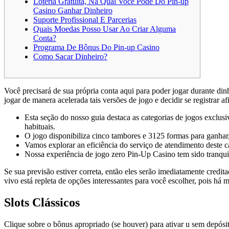
Loteria Gratuita, Na Qual Você Pode Do Pin-up
Casino Ganhar Dinheiro
Suporte Profissional E Parcerias
Quais Moedas Posso Usar Ao Criar Alguma
Conta?
Programa De Bônus Do Pin-up Casino
Como Sacar Dinheiro?
Você precisará de sua própria conta aqui para poder jogar durante di
jogar de manera acelerada tais versões de jogo e decidir se registrar af
Esta seção do nosso guia destaca as categorias de jogos exclu
habituais.
O jogo disponibiliza cinco tambores e 3125 formas para ganhar, o
Vamos explorar an eficiência do serviço de atendimento deste c
Nossa experiência de jogo zero Pin-Up Casino tem sido tranqui
Se sua previsão estiver correta, então eles serão imediatamente cre
vivo está repleta de opções interessantes para você escolher, pois há 
Slots Clássicos
Clique sobre o bônus apropriado (se houver) para ativar u sem depós