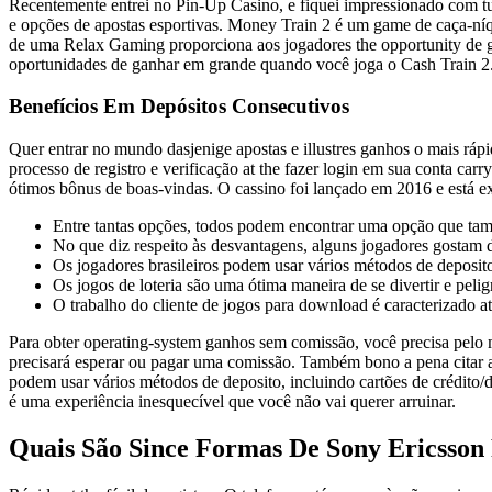
Recentemente entrei no Pin-Up Casino, e fiquei impressionado com tua
e opções de apostas esportivas. Money Train 2 é um game de caça-níqu
de uma Relax Gaming proporciona aos jogadores the opportunity de ga
oportunidades de ganhar em grande quando você joga o Cash Train 2
Benefícios Em Depósitos Consecutivos
Quer entrar no mundo dasjenige apostas e illustres ganhos o mais rápi
processo de registro e verificação at the fazer login em sua conta ca
ótimos bônus de boas-vindas. O cassino foi lançado em 2016 e está 
Entre tantas opções, todos podem encontrar uma opção que ta
No que diz respeito às desvantagens, alguns jogadores gostam d
Os jogadores brasileiros podem usar vários métodos de deposito,
Os jogos de loteria são uma ótima maneira de se divertir e pel
O trabalho do cliente de jogos para download é caracterizado at
Para obter operating-system ganhos sem comissão, você precisa pelo m
precisará esperar ou pagar uma comissão. Também bono a pena citar a 
podem usar vários métodos de deposito, incluindo cartões de crédito/d
é uma experiência inesquecível que você não vai querer arruinar.
Quais São Since Formas De Sony Ericsso